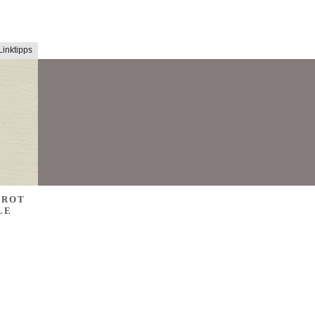
Linktipps
AROT
LE