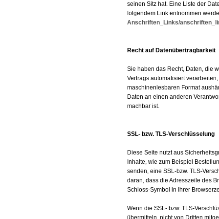
seinen Sitz hat. Eine Liste der D
folgendem Link entnommen werd
Anschriften_Links/anschriften_l
Recht auf Datenübertragbarkeit
Sie haben das Recht, Daten, die wi
Vertrags automatisiert verarbeiten
maschinenlesbaren Format aushänd
Daten an einen anderen Verantwortl
machbar ist.
SSL- bzw. TLS-Verschlüsselung
Diese Seite nutzt aus Sicherheits
Inhalte, wie zum Beispiel Bestellu
senden, eine SSL-bzw. TLS-Versch
daran, dass die Adresszeile des Bro
Schloss-Symbol in Ihrer Browserze
Wenn die SSL- bzw. TLS-Verschlüsse
übermitteln, nicht von Dritten mit