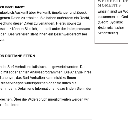
WEISHEIT D
MOMENTS
ch Ihrer Daten?
Einzeln sind wir Wo
ntgeltlich Auskunft über Herkunft, Empfänger und Zweck
zusammen ein Gedi
genen Daten zu erhalten. Sie haben außerdem ein Recht,
(Georg Bydlinski,
öschung dieser Daten zu verlangen. Hierzu sowie zu
�sterreichischer
chutz können Sie sich jederzeit unter der im
Impressum
Schriftsteller)
en. Des Weiteren steht Ihnen ein Beschwerderecht bei
zu.
ON DRITTANBIETERN
Ihr Surf-Verhalten statistisch ausgewertet werden. Das
und mit sogenannten Analyseprogrammen. Die Analyse Ihres
el anonym; das Surf-Verhalten kann nicht zu Ihnen
 dieser Analyse widersprechen oder sie durch die
rhindern. Detaillierte Informationen dazu finden Sie in der
prechen. Über die Widerspruchsmöglichkeiten werden wir
 informieren.