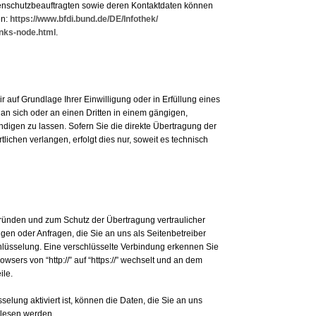
atenschutzbeauftragten sowie deren Kontaktdaten können
en:
https://www.bfdi.bund.de/DE/Infothek/
inks-node.html
.
r auf Grundlage Ihrer Einwilligung oder in Erfüllung eines
, an sich oder an einen Dritten in einem gängigen,
igen zu lassen. Sofern Sie die direkte Übertragung der
ichen verlangen, erfolgt dies nur, soweit es technisch
gründen und zum Schutz der Übertragung vertraulicher
ngen oder Anfragen, die Sie an uns als Seitenbetreiber
lüsselung. Eine verschlüsselte Verbindung erkennen Sie
wsers von “http://” auf “https://” wechselt und an dem
ile.
lung aktiviert ist, können die Daten, die Sie an uns
gelesen werden.