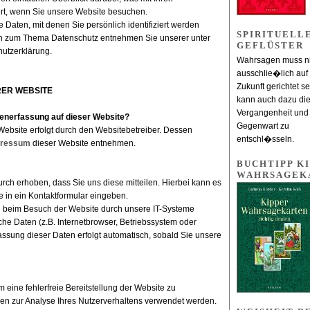
t, wenn Sie unsere Website besuchen.
Daten, mit denen Sie persönlich identifiziert werden
SPIRITUELL
en zum Thema Datenschutz entnehmen Sie unserer unter
GEFLÜSTER
hutzerklärung.
Wahrsagen muss ni
ausschlie�lich auf
Zukunft gerichtet se
ER WEBSITE
kann auch dazu die
Vergangenheit und
atenerfassung auf dieser Website?
Gegenwart zu
Website erfolgt durch den Websitebetreiber. Dessen
entschl�sseln.
pressum
dieser Website entnehmen.
BUCHTIPP KI
WAHRSAGEK
ch erhoben, dass Sie uns diese mitteilen. Hierbei kann es
e in ein Kontaktformular eingeben.
 beim Besuch der Website durch unsere IT-Systeme
sche Daten (z.B. Internetbrowser, Betriebssystem oder
fassung dieser Daten erfolgt automatisch, sobald Sie unsere
m eine fehlerfreie Bereitstellung der Website zu
en zur Analyse Ihres Nutzerverhaltens verwendet werden.