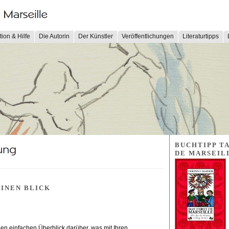
tion & Hilfe
Die Autorin
Der Künstler
Veröffentlichungen
Literaturtipps
BUCHTIPP T
DE MARSEIL
EINEN BLICK
n einfachen Überblick darüber, was mit Ihren