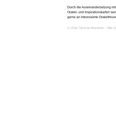
Durch die Auseinandersetzung mit
Orakel- und Inspirationskarten s
gerne an interessierte Orakelfreun
© »Das Tarot de Marseille – Wie Si