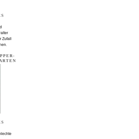
ES
nd
alter
 Zufall
nen.
PPER-
ARTEN
ES
hlechte