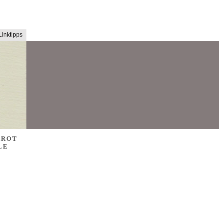
Linktipps
AROT
LE