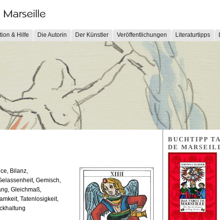
tion & Hilfe
Die Autorin
Der Künstler
Veröffentlichungen
Literaturtipps
BUCHTIPP T
DE MARSEIL
ce, Bilanz,
Gelassenheit, Gemisch,
lang, Gleichmaß,
mkeit, Tatenlosigkeit,
ückhaltung