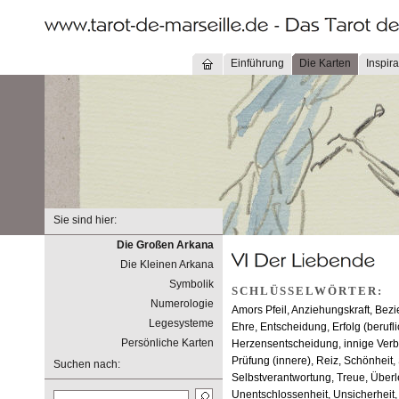
Einführung
Die Karten
Inspira
Sie sind hier:
Die Großen Arkana
Die Kleinen Arkana
Symbolik
SCHLÜSSELWÖRTER:
Numerologie
Amors Pfeil, Anziehungskraft, Bezi
Legesysteme
Ehre, Entscheidung, Erfolg (berufli
Persönliche Karten
Herzensentscheidung, innige Verb
Prüfung (innere), Reiz, Schönhei
Suchen nach:
Selbstverantwortung, Treue, Über
Unentschlossenheit, Unsicherheit,